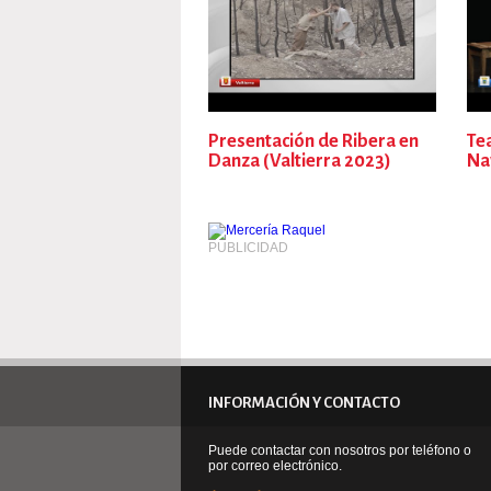
Presentación de Ribera en
Tea
Danza (Valtierra 2023)
Na
PUBLICIDAD
INFORMACIÓN Y CONTACTO
Puede contactar con nosotros por teléfono o
por correo electrónico.