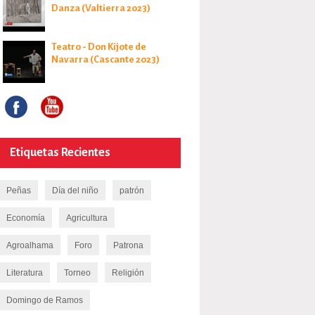
Danza (Valtierra 2023)
Teatro - Don Kijote de
Navarra (Cascante 2023)
Etiquetas Recientes
Peñas
Dí­a del niño
patrón
Economí­a
Agricultura
Agroalhama
Foro
Patrona
Literatura
Torneo
Religión
Domingo de Ramos