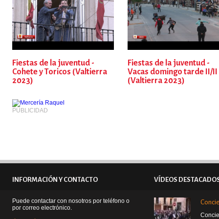
Fiestas de la juventud -
Fiestas de la juventud -
Cohete y Toricos (Valtierra
Vacas domingo tarde II/II
2023)
(Valtierra 2023)
PUBLICIDAD
INFORMACIÓN Y CONTACTO
VÍDEOS DESTACADO
Puede contactar con nosotros por teléfono o
Concie
por correo electrónico.
Concie