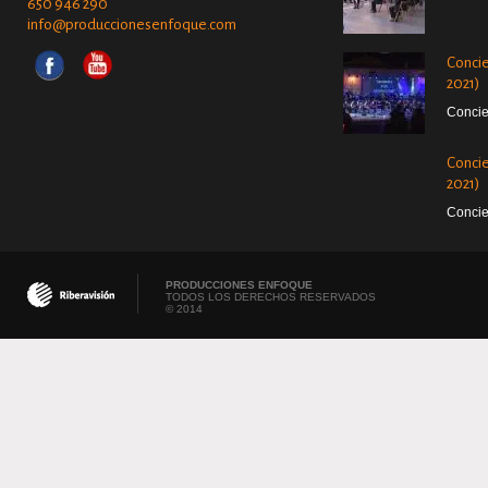
650 946 290
info@produccionesenfoque.com
Concie
2021)
Concie
Concie
2021)
Concie
PRODUCCIONES ENFOQUE
TODOS LOS DERECHOS RESERVADOS
© 2014