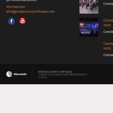
por correo electrónico.
Concie
650 946 290
info@produccionesenfoque.com
Concie
2021)
Concie
Concie
2021)
Concie
PRODUCCIONES ENFOQUE
TODOS LOS DERECHOS RESERVADOS
© 2014